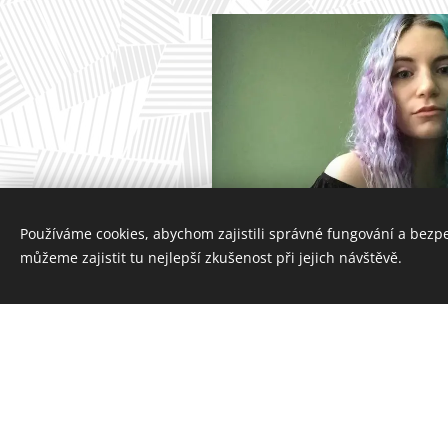
Používáme cookies, abychom zajistili správné fungování a bezp
můžeme zajistit tu nejlepší zkušenost při jejich návštěvě.