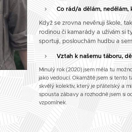
Co rád/a dělám, nedělám, k
Když se zrovna nevěnuji škole, ta
rodinou či kamarády a užívám si ty
sportuji, poslouchám hudbu a sem 
Vztah k našemu táboru, dět
Minulý rok (2020) jsem měla tu možno
jako vedoucí. Okamžitě jsem si tento t
skvělý kolektiv, který je přátelský a mil
spousta zábavy a rozhodně jsem si 
vzpomínek.