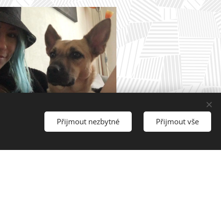
Přijmout nezbytné
Přijmout vše