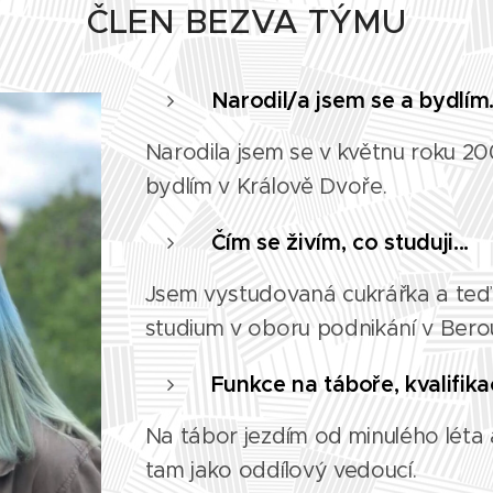
ČLEN BEZVA TÝMU
Narodil/a jsem se a bydlím.
Narodila jsem se v květnu roku 2
bydlím v Králově Dvoře.
Čím se živím, co studuji...
Jsem vystudovaná cukrářka a teď 
studium v oboru podnikání v Ber
Funkce na táboře, kvalifikac
Na tábor jezdím od minulého léta 
tam jako oddílový vedoucí.