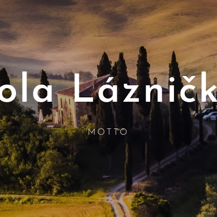
ola Láznič
MOTTO