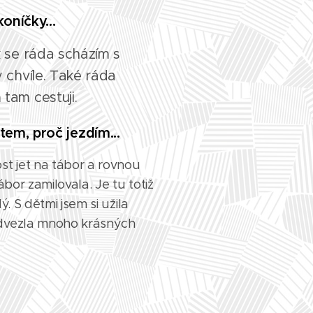
oníčky...
k se ráda scházím s
 chvíle. Také ráda
tam cestuji.
em, proč jezdím...
st jet na tábor a rovnou
ábor zamilovala. Je tu totiž
ý. S dětmi jsem si užila
odvezla mnoho krásných