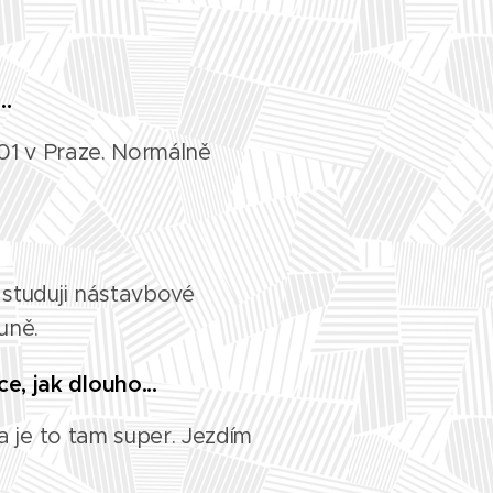
..
001 v Praze. Normálně
studuji nástavbové
ouně.
e, jak dlouho...
a je to tam super. Jezdím